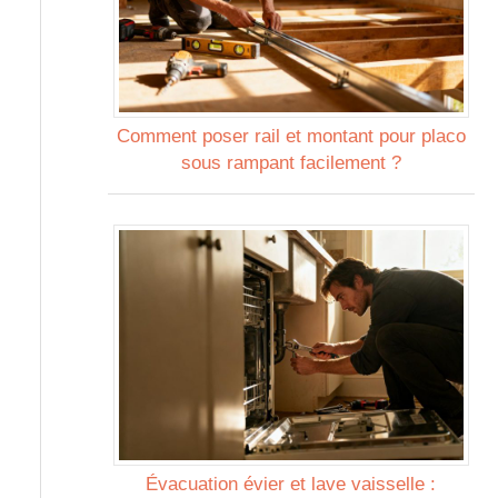
Comment poser rail et montant pour placo
sous rampant facilement ?
Évacuation évier et lave vaisselle :