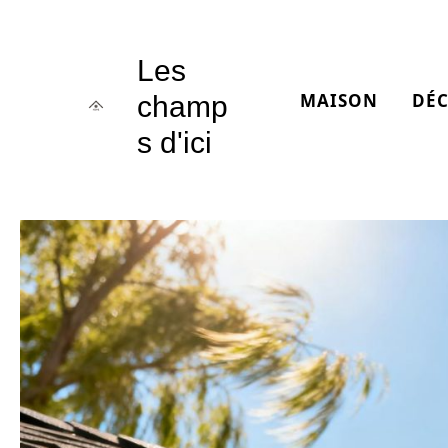
Aller
au
Les
contenu
MAISON
DÉ
champ
s d'ici