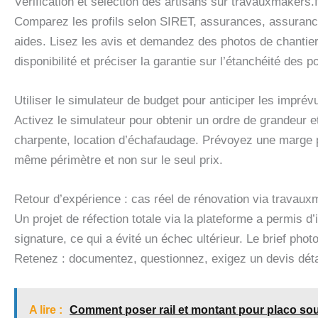
Vérification et sélection des artisans sur travauxmakers.fr
Comparez les profils selon SIRET, assurances, assurance
aides. Lisez les avis et demandez des photos de chantier
disponibilité et préciser la garantie sur l’étanchéité des po
Utiliser le simulateur de budget pour anticiper les imprév
Activez le simulateur pour obtenir un ordre de grandeur et
charpente, location d’échafaudage. Prévoyez une marge
même périmètre et non sur le seul prix.
Retour d’expérience : cas réel de rénovation via travauxm
Un projet de réfection totale via la plateforme a permis d’
signature, ce qui a évité un échec ultérieur. Le brief phot
Retenez : documentez, questionnez, exigez un devis détai
A lire :
Comment poser rail et montant pour placo sou