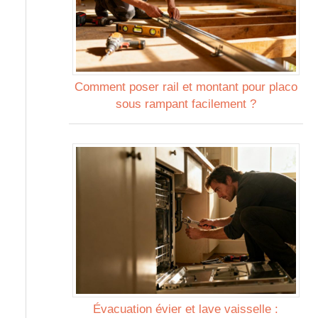
Comment poser rail et montant pour placo
sous rampant facilement ?
Évacuation évier et lave vaisselle :